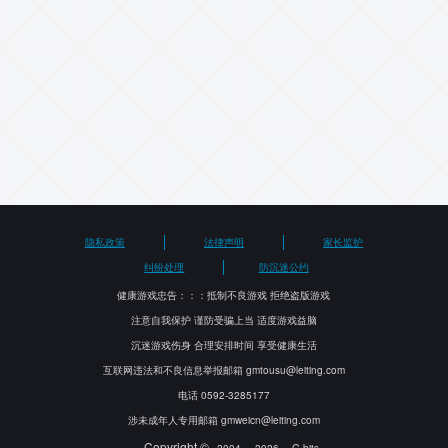
联系我们
了解更多
隐私政策
法律声明
家长监护
纠纷处理
防沉迷公约
健康游戏忠告：：：抵制不良游戏 拒绝盗版游戏
注意自我保护 谨防受骗上当 适度游戏益脑
沉迷游戏伤身 合理安排时间 享受健康生活
互联网违法和不良信息举报邮箱 gmtousu@leiting.com
电话 0592-3285177
涉未成年人专用邮箱 gmweicn@leiting.com
Copyright ©
-
2004
2026
G-bits