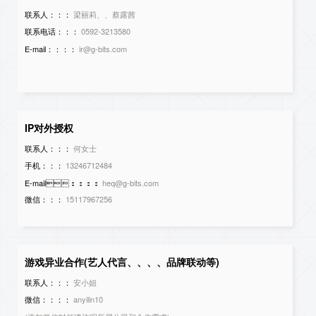
联系人：：：
梁丽莉、、蔡露茜
联系电话：：：
0592-3213580
E-mail：：：：
ir@g-bits.com
IP对外授权
联系人：：：
何女士
手机：：：
13246712484
E-mail：：：：
heq@g-bits.com
微信：：：
15117967256
（添加微信时烦请注明所属公司和合作需求）
游戏异业合作(艺人代言、、、、品牌联动等)
联系人：：：
安小姐
微信：：：：
anyilin10