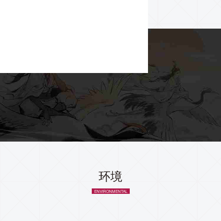
环境
ENVIRONMENTAL